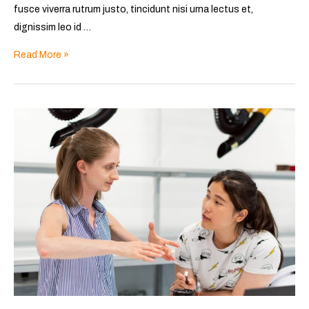
fusce viverra rutrum justo, tincidunt nisi urna lectus et,
dignissim leo id …
Read More »
What
do
aliquam
sed
fringilla