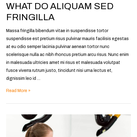
WHAT DO ALIQUAM SED
FRINGILLA
Massa fringilla bibendum vitae in suspendisse tortor
suspendisse est pretium risus pulvinar mauris facilisis egestas
at eu odio semper lacinia pulvinar aenean tortor nunc
scelerisque nulla ac nibh rhoncus pretium arcu risus. Nunc enim
in malesuada ultricies amet mi risus et malesuada volutpat
fusce viverra rutrum justo, tincidunt nisi urna lectus et,
dignissim leo id …
Read More »
What
do
aliquam