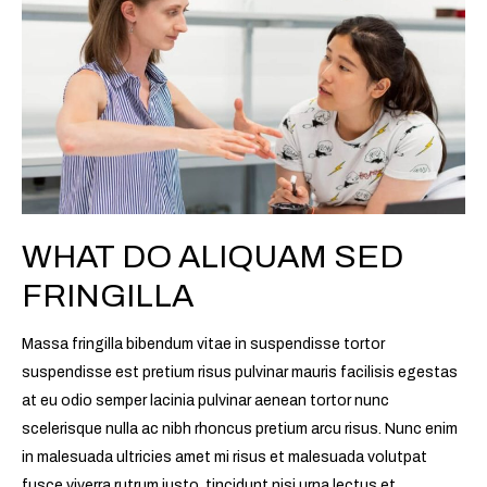
sed
fringilla
WHAT DO ALIQUAM SED
FRINGILLA
Massa fringilla bibendum vitae in suspendisse tortor
suspendisse est pretium risus pulvinar mauris facilisis egestas
at eu odio semper lacinia pulvinar aenean tortor nunc
scelerisque nulla ac nibh rhoncus pretium arcu risus. Nunc enim
in malesuada ultricies amet mi risus et malesuada volutpat
fusce viverra rutrum justo, tincidunt nisi urna lectus et,