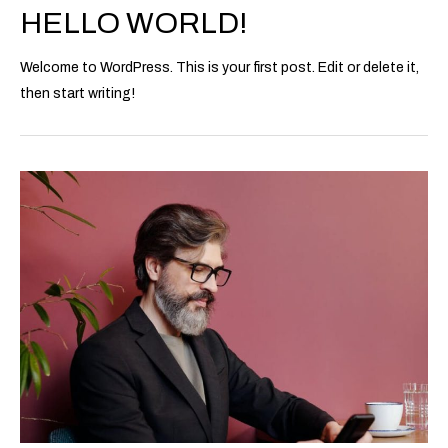
HELLO WORLD!
Welcome to WordPress. This is your first post. Edit or delete it,
then start writing!
How
artist
can
nulla
vitae
turpis
vel