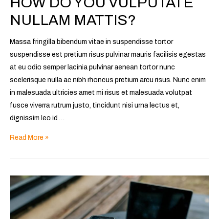
HOW DO YOU VULPUTATE
NULLAM MATTIS?
Massa fringilla bibendum vitae in suspendisse tortor
suspendisse est pretium risus pulvinar mauris facilisis egestas
at eu odio semper lacinia pulvinar aenean tortor nunc
scelerisque nulla ac nibh rhoncus pretium arcu risus. Nunc enim
in malesuada ultricies amet mi risus et malesuada volutpat
fusce viverra rutrum justo, tincidunt nisi urna lectus et,
dignissim leo id …
Read More »
How
do
you