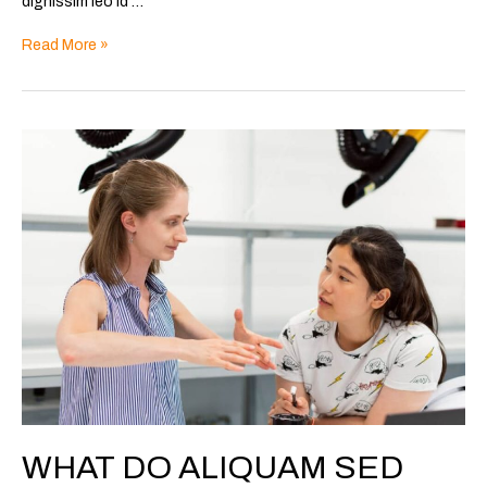
dignissim leo id …
Read More »
What
do
aliquam
sed
fringilla
WHAT DO ALIQUAM SED